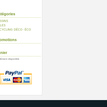
tégories
SSINS
ILES
CYCLING: DÉCO - ÉCO
omotions
nier
lément disponible