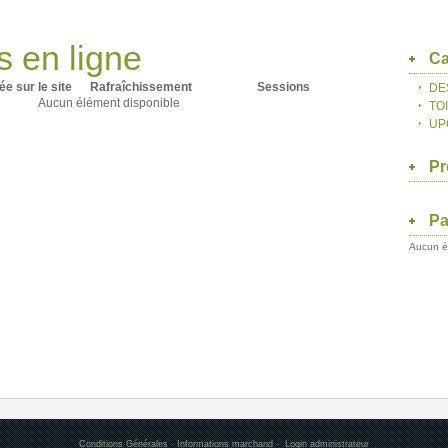
rs en ligne
Ca
ée sur le site
Rafraîchissement
Sessions
DE
Aucun élément disponible
TO
UP
Pr
Pa
Aucun é
Conditions Générales
-
Informations marchand
-
Login administrateur